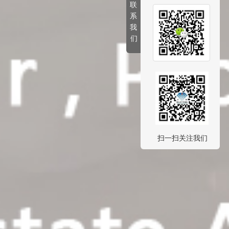
联  
系  
我  
们
扫一扫关注我们 