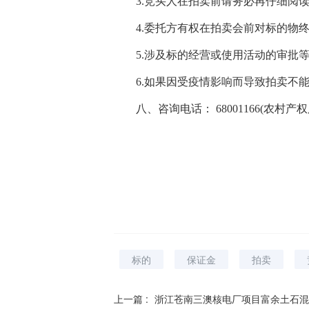
3
.
竞买人在拍卖前请务必再仔细阅
4
.
委托方有权在拍卖会前对标的物
5
.
涉及标的经营或使用活动的审批
6
.如果因受疫情影响而导致拍卖不
八、咨询电话：
68001166(
农村产权
标的
保证金
拍卖
上一篇 :
浙江苍南三澳核电厂项目富余土石混