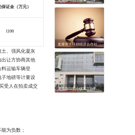
约保证金（万元）
1100
龙港市下垟郑经济合作社站港大道567号福园大酒店（原新联大酒店）6年租赁权拍卖公告
渣土、强风化凝灰
由出让方协商其他
合料运输车辆登
电子地磅等计量设
由买受人在拍卖成交
龙港市印艺小镇客厅6楼西北角101室3年租赁权交易公告
不能为负数
；