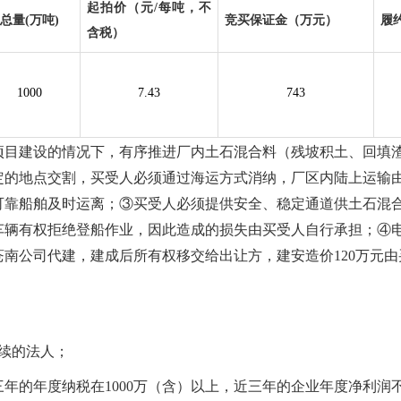
起拍价（元/每吨，不
总量(万吨)
竞买保证金（万元）
履
含税）
1000
7.43
743
项目建设的情况下，
有序推进厂内土石混合料（残坡积土、回填
定的地点交割，买受人必须通过海运方式消纳，厂区内陆上运输
可靠船舶及时运离
；③
买受人必须提供安全、稳定通道供土石混
车辆有权拒绝登船作业，因此造成的损失由买受人自行承担
；
④
苍南公司代建，建成后所有权移交给出让方，建安造价120万元
续的法人
；
年的年度纳税在1000万（含）以上，近三年的企业年度净利润