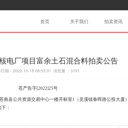
首页
关于我们
拍卖资讯
核电厂项目富余土石混合料拍卖公告
日期：2022-10-18 08:53:31 浏览量 ：
3191
苍产告字[2022]
25
号
苍南县公共资源交易中心一楼开标室
1
（灵溪镇春晖路公投大厦
如下：