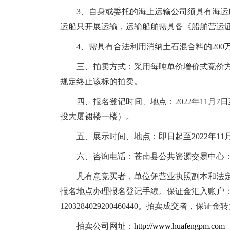
3、
自身或委托的海上运输公司须具有海运船运
运船只开展运输，运输船舶需具备《船舶营运
4、
需具有合法利用消纳土石混合料的20
三、拍卖方式：采用每吨单价增价式竞价
规定终止该标的拍卖。
四、报名登记时间、地点：
202
2年
11
月
7
日
投大厦裙楼一楼）。
五
、展示时间、地点：即日起至2022年
11
六
、咨询电话：苍南县公共资源交易中心
凡有意竞买者，
单位凭营业执照副本和法
报名地点办理报名登记手续。
保证金汇入账户
1203284029200460440。拍卖成交者
拍卖公司网址：
http://www.huafengpm.com