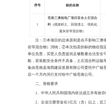
序号
标的名称
苍南三澳核电厂项目富余土石混合
1
料（
残坡积土、回填渣土、强风化
凝灰岩等混合物）
注：①本项目的总体原则是在不影响三澳
岩等混合物）消纳
；②
本次拍卖的标的物在指
单位负责，买受人负责提供足够数量合法安全
船，若装船安全条件不具备，土石混合料运输
备由
苍南县海西建设发展有限公司委托
中广核
后一个月内另行支付给中广核苍南公司。
二、资格要求
1、
中华人民共和国境内依法成立并有效存
2、
企业注册资金在1亿元（含）以上，近三