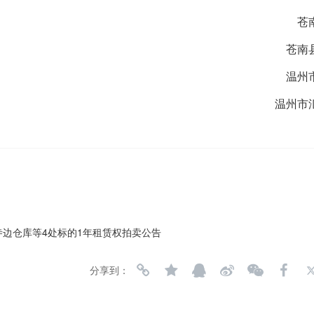
苍
苍南
温州
温州市
寺边仓库等4处标的1年租赁权拍卖公告
分享到：