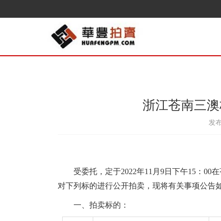
浙江苍南三澳
发布
受委托，定于
202
2年
11
月
9
日下午15：
00
在
对下列标的进行公开拍卖，现将有关事项公告
一、拍卖标的：