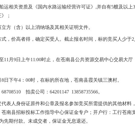
相关资质及《国内水路运输经营许可证》,并自有5艘及以上3000
证》
；
0万立方（含）以上消纳场及其相关证明文件。
方式，价高者得，确定买受人。截止报名时间，标的竞买人少于2
至
11
月
9
日上午11
:00
时止，在苍南县公共资源交易中心交易大厅
月
8
日下午4：00时，在标的所在地，苍南县霞关镇三澳村。
：
68708510
拍卖公司：
64201147
13858735566。
定代表人身份证原件和公章及报名参加竞买所需提供的其他材料
：苍南县招标投标工作指导中心保证金专户；开户行：工行苍南
，保证金转为先期付款。未成交者，保证金无息退还。