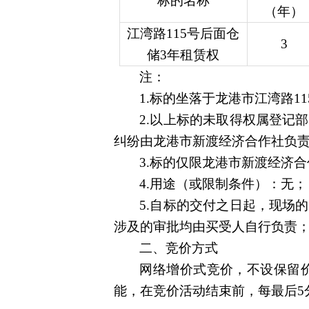
标的名称
（年）
江湾路115号后面仓
3
储3年租赁权
注：
1.
标的坐落于
龙港市江湾路11
2.
以上标的
未取得权属登记部
纠纷由龙港市新渡经济合作社负
3.标的仅限龙港市新渡经济
4.
用途（或限制条件）：
无
；
5.
自标的交付之日起，现场的
涉及的审批均由买受人自行负责
二、竞价方式
网络增价式竞价，不设保留
能，在竞价活动结束前，每最后5