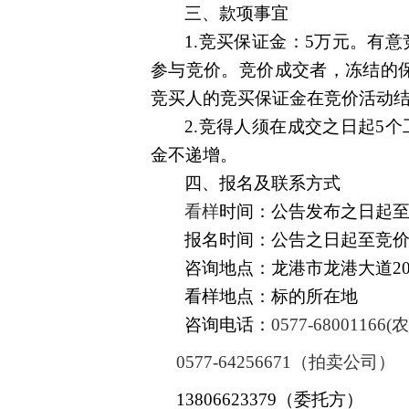
三、款项事宜
1.竞买保证金：
5
万元。有意
参与竞价。竞价成交者，冻结的
竞买人的竞买保证金在竞价活动
2.竞得人须在成交之日起
5
个
金
不递增
。
四、报名及联系方式
看样
时间：公告发布之日起至2
报名时间：公告之日起至竞
咨询地点：
龙港市龙港大道2
看样地点：标的所在地
咨询电话：
0577-68001166
(
0577-64256671
（
拍卖
公司）
13806623379
（
委托方）