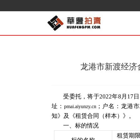
龙港市新渡经济
受委托，将于
2022
年
8
月
17
日
址：
；户名：
龙港市
pmai.aiyunzy.cn
知》及《租赁合同（样本）》。
一、
标的情况
租赁期