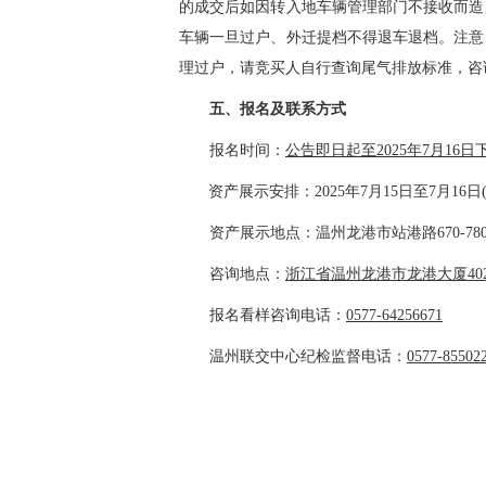
的成交后如因转入地车辆管理部门不接收而造
车辆一旦过户、外迁提档不得退车退档。注意
理过户，请竞买人自行查询尾气排放标准，咨
五、报名及联系方式
报名时间：
公告即日起至2025年
7
月
16
日
资产展示安排
：2025年
7月15日至7
月
16
日
资产展示地点
：温州
龙港市站港路670-7
咨询地点：
浙江省温州
龙港市龙港大厦40
报名看样咨询电话：
0577-64256671
温州联交中心纪检监督电话：
0577-85502