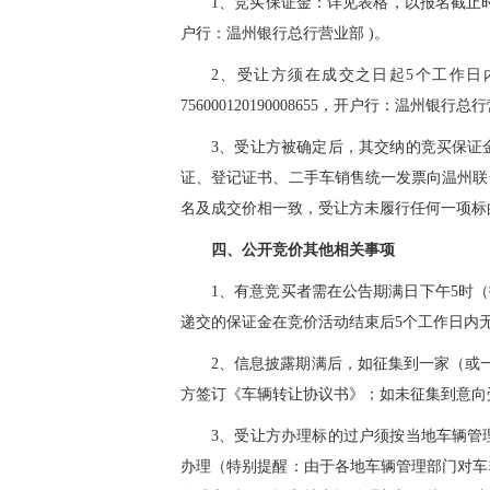
1、竞买保证金：
详见表格
，以报名截止时
户行：温州银行总行营业部 )。
2、受让方须在成交之日起5个工作
756000120190008655，开户行：温州银
3、受让方被确定后，其交纳的竞买保证
证、登记证书、二手车销售统一发票向温州联
名及成交价相一致，受让方未履行任何一项标
四、公开竞价其他相关事项
1、有意竞买者需在公告期满日下午5时
递交的保证金在竞价活动结束后5个工作日内无
2、信息披露期满后，如征集到一家（或
方签订
《
车辆转让协议书
》
；如未征集到意向
3、受让方办理标的过户须按当地车辆管
办理（特别提醒：由于各地车辆管理部门对车