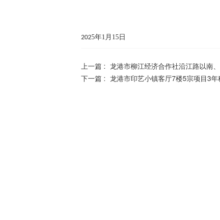
5
年
1
月
15
日
202
上一篇 :
龙港市柳江经济合作社沿江路以南、
下一篇 :
龙港市印艺小镇客厅7楼5宗项目3