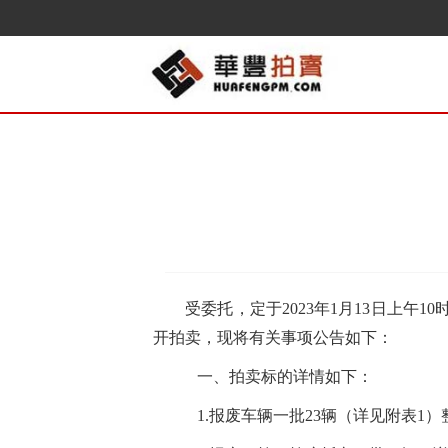
受委托，定于
202
3
年
1
月
13
日
上
午
10
开拍卖，现将有关事项公告如下
：
一、
拍卖标的详情如下：
1.
报废车辆一批23辆（详见附表1）整