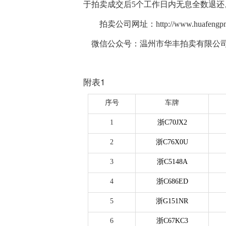
于拍卖成交后
5
个工作日内无息全数退还
拍卖公司网址：
http://www.huafeng
微信公众号：温州市华丰拍卖有限公
附表1
序号
车
牌
1
浙C70JX2
2
浙C76X0U
3
浙C5148A
4
浙C686ED
5
浙G151NR
6
浙C67KC3