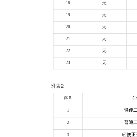
18
无
19
无
20
无
21
无
22
无
23
无
附表2
序号
车
轻便
1
普通
2
轻便正
3