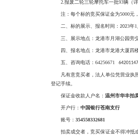
2.
报废二轮三轮摩托车一批93辆（详
注：
每个标的竞买保证金为5000
二、标的展示、报名时间：
3
年
1
202
三、展示地点：
龙港市月湖公园旁
四、报名地点：龙港市
龙港大厦四
五、咨询电话：
64256671
6420114
凡有意竞买者，
法人单位凭营业执
登记手续。
保证金收款人户名：
温州市华丰拍
开户行：
中国银行苍南支行
账号：
354558332681
拍卖成交者，竞买保证金不得冲抵