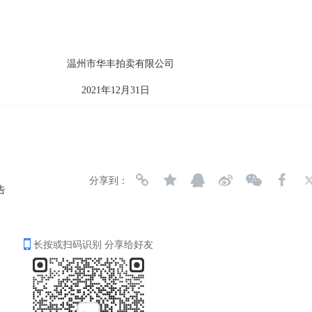
温州市华丰拍卖有限公司
202
1年
12
月
31
日
分享到：
告
长按或扫码识别 分享给好友