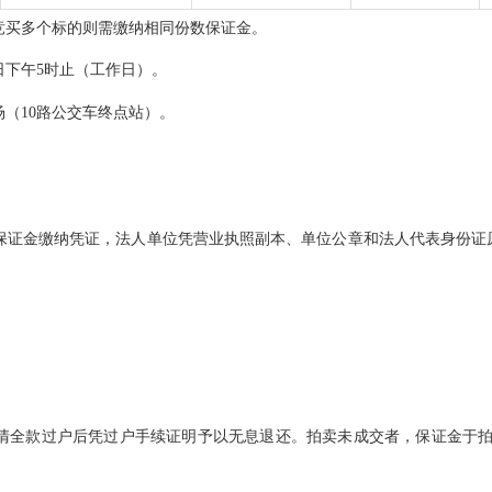
需竞买多个标的则需缴纳相同份数保证金。
日
下午
5时
止（工作日）。
场（
10路公交车终点站
）
。
保证金缴纳凭证，法人单位凭营业执照副本、单位公章和法人代表身份证
清全款
过户
后凭
过户手续
证明予以无息退还。拍卖未成交者，保证金于