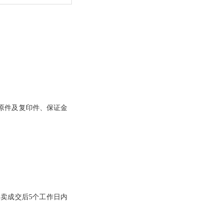
原件及复印件、保证金
拍卖成交后
5
个工作日内