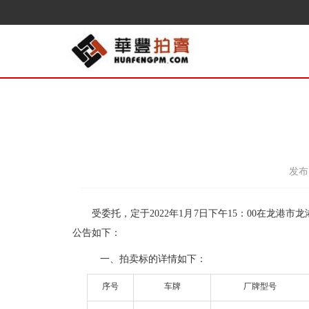
发布日
受委托，定于
202
2
年
1
月
7
日下午15：
00
在
龙港市
龙
公告如下
：
一、
拍卖标的详情如下：
序号
车
牌
厂牌型号