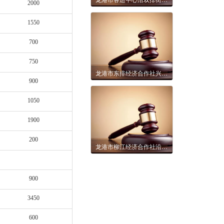
2000
1550
700
750
龙港市东排经济合作社兴安街5-13号5间一层店面5年租赁权拍卖公告
900
1050
1900
200
龙港市柳江经济合作社沿江路以南、西三路以西空地、柳江农贸市场（在建）西首空地2年租赁权拍卖公告
900
3450
600