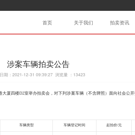
首页
关于我们
拍卖资讯
涉案车辆拍卖公告
期：2021-12-31 09:39:27 浏览量 ：
13423
港大厦四楼
D2室
举办拍卖会，对下列
涉案车辆（不含牌照）面
向社会公开
车辆类型
车辆登记时间
起拍价
/元