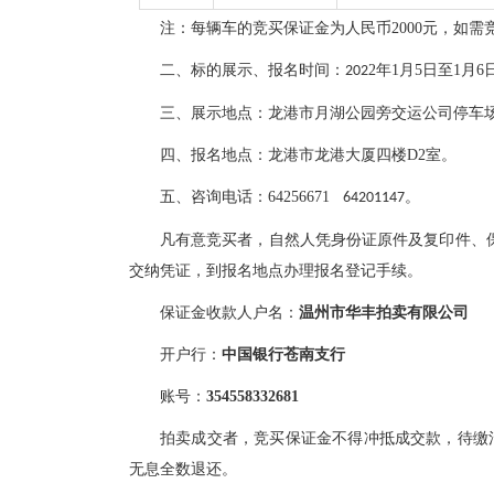
注：每辆车的竞买保证金为人民币
2000元，如
二、标的展示、报名时间：
2
年
1
月
5
日至
1
月
6
202
三、展示地点：
龙港市月湖公园旁交运公司停车
四、报名地点：龙港市
龙港大厦四楼
D2室
。
五、咨询电话：
64256671
。
64201147
凡有意竞买者，自
然人凭身份证原件及复印件、
交纳凭证，到报名地点办理报名登记手续。
保证金收款人户名：
温州市华丰拍卖有限公司
开户行：
中国银行苍南支行
账号：
3
54558332681
拍卖成交者，竞买保证金不得冲抵成交款，待缴
无息全数退还。