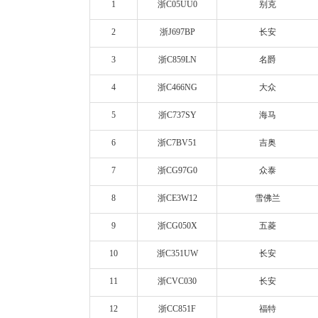
1
浙
C05UU0
别克
2
浙
J697BP
长安
3
浙
C859LN
名爵
4
浙
C466NG
大众
5
浙
C737SY
海马
6
浙
C7BV51
吉奥
7
浙
CG97G0
众泰
8
浙
CE3W12
雪佛兰
9
浙
CG050X
五菱
10
浙
C351UW
长安
11
浙
CVC030
长安
12
浙
CC851F
福特